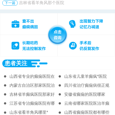
吉林省看羊角风那个医院
下一篇
患者关注
山西省专业的癫痫医院在
山东省儿童羊癫疯*医院
哪
内蒙古自治区那家医院治
四川省治疗癫痫病很正规
疗癫痫很好
的医院
吉林省羊癫疯医院那家好
安徽省癫痫的医院哪家
江苏省专治癫痫医院有哪
云南省哪家医院医治羊癫
些
疯比较好
山东省看羊角风哪里*
山西省癫痫医院都有哪些