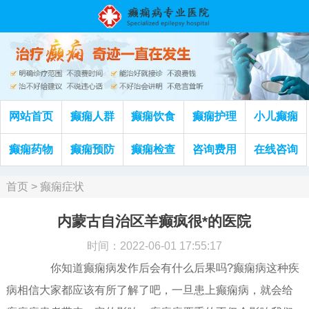
网站首页
癫痫人群
癫痫饮食
癫痫护理
小儿癫痫
癫痫药物
癫痫预防
癫痫检查
咨询费用
在线咨询
首页
>
癫痫症状
内蒙古自治区羊癫疯很*的医院
时间：2022-06-01 17:55:17
你知道癫痫病发作后会有什么后果吗?癫痫病这种疾
病相信大家都应该有所了解了吧，一旦患上癫痫病，就会给