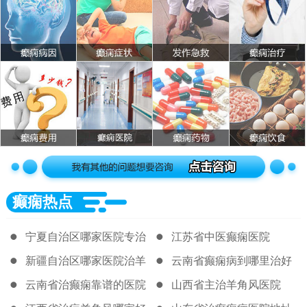
癫痫热点
宁夏自治区哪家医院专治
江苏省中医癫痫医院
羊角风
新疆自治区哪家医院治羊
云南省癫痫病到哪里治好
角风好啊
云南省治癫痫靠谱的医院
山西省主治羊角风医院