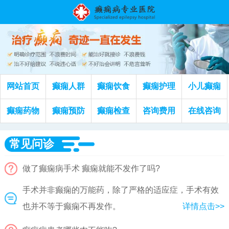
网站首页
癫痫人群
癫痫饮食
癫痫护理
小儿癫痫
癫痫药物
癫痫预防
癫痫检查
咨询费用
在线咨询
常见问诊
做了癫痫病手术 癫痫就能不发作了吗?
手术并非癫痫的万能药，除了严格的适应症，手术有效
也并不等于癫痫不再发作。
详情点击>>