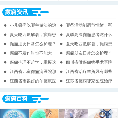
癫痫资讯
小儿癫痫吃哪种做法的鸡
哪些活动能调节情绪，帮
蛋更合适？家长必看
助减少癫痫发作?
夏天吃西瓜解暑，癫痫患
夏季高温癫痫患者吃什么
者到底能不能放心吃
解暑又安全？这几样食物
癫痫朋友日常怎么护理？
夏天吃西瓜解暑，癫痫患
放心吃
这几个方面要牢记！
者到底能不能放心吃？
癫痫不发作时也不能大
癫痫朋友日常怎么护理？
意，日常管理很关键
这几个方面要牢记
癫痫护理不难学，掌握这
四川省做癫痫病手术医院
些方法让生活更安稳
江西省儿童癫痫病医院那
江西省治疗羊角风有哪些
家很好
医院
江西省市很好的羊癫疯医
江苏省癫痫哪家医院治疗
院
很好
癫痫百科