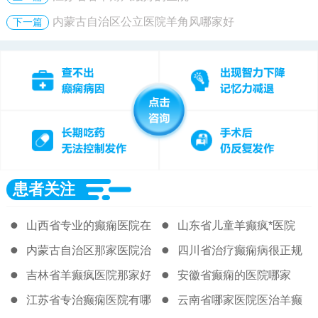
内蒙古自治区公立医院羊角风哪家好
下一篇
患者关注
山西省专业的癫痫医院在
山东省儿童羊癫疯*医院
哪
内蒙古自治区那家医院治
四川省治疗癫痫病很正规
疗癫痫很好
的医院
吉林省羊癫疯医院那家好
安徽省癫痫的医院哪家
江苏省专治癫痫医院有哪
云南省哪家医院医治羊癫