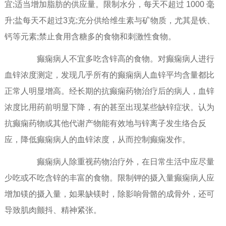
宜;适当增加脂肪的供应量。限制水分，每天不超过 1000 毫
升;盐每天不超过3克;充分供给维生素与矿物质，尤其是铁、
钙等元素;禁止食用含糖多的食物和刺激性食物。
癫痫病人不宜多吃含锌高的食物。对癫痫病人进行
血锌浓度测定，发现几乎所有的癫痫病人血锌平均含量都比
正常人明显增高。经长期的抗癫痫药物治疗后的病人，血锌
浓度比用药前明显下降，有的甚至出现某些缺锌症状。认为
抗癫痫药物或其他代谢产物能有效地与锌离子发生络合反
应，降低癫痫病人的血锌浓度，从而控制癫痫发作。
癫痫病人除重视药物治疗外，在日常生活中应尽量
少吃或不吃含锌的丰富的食物。限制钾的摄入量癫痫病人应
增加镁的摄入量，如果缺镁时，除影响骨骼的成骨外，还可
导致肌肉颤抖、精神紧张。