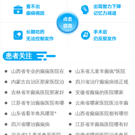
患者关注
山西省专业的癫痫医院在
山东省儿童羊癫疯*医院
哪
内蒙古自治区那家医院治
四川省治疗癫痫病很正规
疗癫痫很好
的医院
吉林省羊癫疯医院那家好
安徽省癫痫的医院哪家
江苏省专治癫痫医院有哪
云南省哪家医院医治羊癫
些
疯比较好
山东省看羊角风哪里*
山西省癫痫医院都有哪些
四川省哪治癫痫病
江苏省羊癫疯医院哪有好
的
河北省*儿童羊角风医院
安徽省哪些医院治羊角风