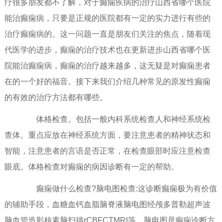
疗很多朋友都不了解，对于癫痫疾病的治疗山西省哪个医院
能治癫痫病，只要是正规的医院都有一定的实力进行有些的
治疗癫痫病的。这一问题一直是朋友们关注的焦点，随着现
代医学的进步，癫痫的治疗技术也在更新进步山西省哪个医
院能治癫痫病，癫痫的治疗越来越多，这无疑是对癫痫患者
在的一个好的福音。接下来我们介绍几种常见的原发性癫痫
的有效的治疗方法都有哪些。
体格检查。包括一般内科系统检查人和神经系统检
查体。重点应放在神经系统方面，要注意患者的精神状态和
智能，注意患者的言语是否正常，在检查眼部时应注意检查
眼底。体格检查对癫痫的病因诊断有一定的帮助。
癫痫做什么检查?脑电图检查:这诊断癫痫极为有价值
的辅助手段，血糖血钙血脂脑脊液脑电图经颅多普勒超声波
脑血管造影核素脑扫描rCBFCTMRI等。脑电图是癫痫诊断方