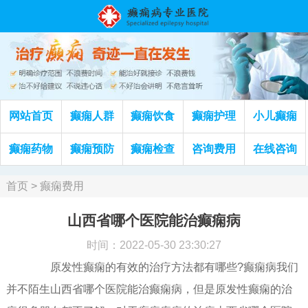
网站首页
癫痫人群
癫痫饮食
癫痫护理
小儿癫痫
癫痫药物
癫痫预防
癫痫检查
咨询费用
在线咨询
首页
>
癫痫费用
山西省哪个医院能治癫痫病
时间：2022-05-30 23:30:27
原发性癫痫的有效的治疗方法都有哪些?癫痫病我们
并不陌生山西省哪个医院能治癫痫病，但是原发性癫痫的治