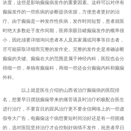
浓度，这些是影响癫痫病发作的重要因素。这样可以对伴有
癫痫发作的一些疾病的诊断提供依据，方便患者更好的治
疗。由于癫痫是一种发作性疾病，发作时间短暂，患者就医
时绝大多数处于发作间期，医师亲眼目睹癫痫发作的概率很
小，因此须要详细询问患者本人及其家属或同事等目击者，
尽可能获取详细而完整的发作史。完整的发作史是准确诊断
癫痫的关键。癫痫在大的范围是属于神经内科，医院也会分
得细一些，单独有癫痫科，再细一些还会分癫痫内科和癫痫
外科。
以上就是医生介绍的山西省治疗癫痫病的医院排
名，想要早日摆脱癫痫带来的痛苦请及时治疗积极配合医生
进行治疗，不要盲目的跟风治疗更不要全信网络上的一些虚
假夸大广告，电癫痫这个病想要短时间治好还是有一些困难
的，选对医院坚持治疗才会控制好病情不发作，祝患者早日