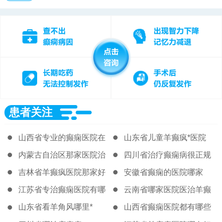
患者关注
山西省专业的癫痫医院在
山东省儿童羊癫疯*医院
哪
内蒙古自治区那家医院治
四川省治疗癫痫病很正规
疗癫痫很好
的医院
吉林省羊癫疯医院那家好
安徽省癫痫的医院哪家
江苏省专治癫痫医院有哪
云南省哪家医院医治羊癫
些
疯比较好
山东省看羊角风哪里*
山西省癫痫医院都有哪些