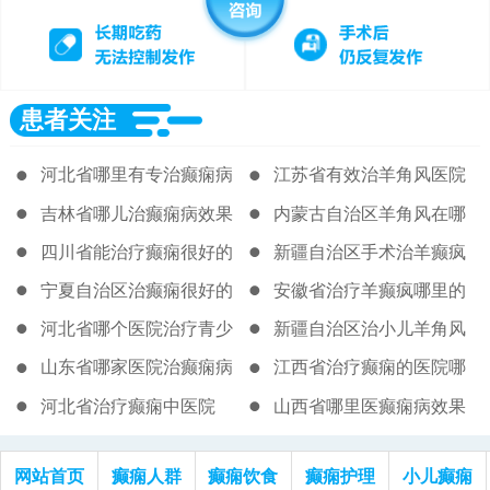
患者关注
河北省哪里有专治癫痫病
江苏省有效治羊角风医院
医院
吉林省哪儿治癫痫病效果
内蒙古自治区羊角风在哪
好
里治疗
四川省能治疗癫痫很好的
新疆自治区手术治羊癫疯
医院
的医院
宁夏自治区治癫痫很好的
安徽省治疗羊癫疯哪里的
医生
医院好
河北省哪个医院治疗青少
新疆自治区治小儿羊角风
年癫痫好
哪家好
山东省哪家医院治癫痫病
江西省治疗癫痫的医院哪
能去根
个好
河北省治疗癫痫中医院
山西省哪里医癫痫病效果
好
网站首页
癫痫人群
癫痫饮食
癫痫护理
小儿癫痫