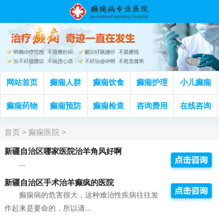
网站首页
癫痫人群
癫痫饮食
癫痫护理
小儿癫痫
癫痫药物
癫痫预防
癫痫检查
咨询费用
在线咨询
首页
>
癫痫医院
>
新疆自治区哪家医院治羊角风好啊
...
新疆自治区手术治羊癫疯的医院
癫痫病的危害很大，这种难治性疾病往往发
作起来是要命的，所以请...